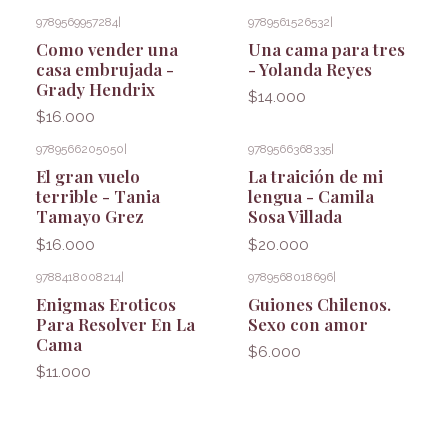
9789569957284
|
9789561526532
|
Como vender una
Una cama para tres
casa embrujada -
- Yolanda Reyes
Grady Hendrix
$14.000
$16.000
9789566205050
|
9789566368335
|
El gran vuelo
La traición de mi
terrible - Tania
lengua - Camila
Tamayo Grez
Sosa Villada
$16.000
$20.000
9788418008214
|
9789568018696
|
Enigmas Eroticos
Guiones Chilenos.
Para Resolver En La
Sexo con amor
Cama
$6.000
$11.000