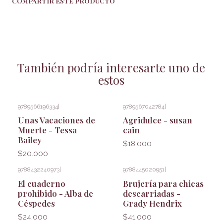
COMPARTIR ESTE PRODUCTO
También podría interesarte uno de
estos
9789566196334
|
9789567042784
|
Unas Vacaciones de
Agridulce - susan
Muerte - Tessa
cain
Bailey
$18.000
$20.000
9788432240973
|
9788445020951
|
El cuaderno
Brujería para chicas
prohibido - Alba de
descarriadas -
Céspedes
Grady Hendrix
$24.000
$41.000