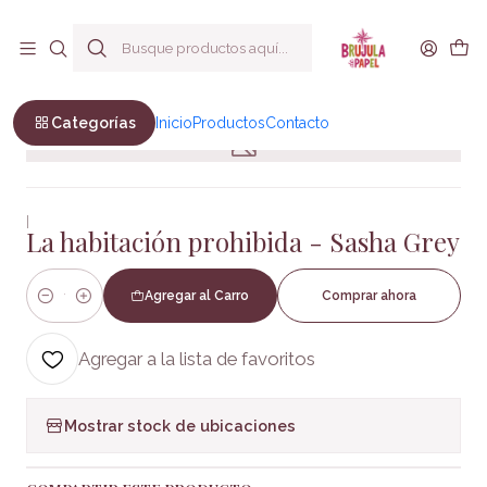
Envío a todo Chile
Inicio
Novela erotica
La habitación prohibida - Sasha Grey
Categorías
Inicio
Productos
Contacto
|
La habitación prohibida - Sasha Grey
Agregar al Carro
Comprar ahora
Cantidad
Agregar a la lista de favoritos
Mostrar stock de ubicaciones