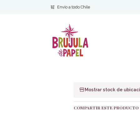
Ficción
Novela Contemporánea
La Fiesta del Chivo- Mario Vargas
Envío a todo Chile
|
La Fiesta del 
Ag
Cantidad
Agregar a la lista de f
Mostrar stock de ubicac
COMPARTIR ESTE PRODUCTO