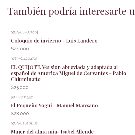
También podría interesarte u
9789566368700
|
Coloquio de invierno - Luis Landero
$24.000
9789561420472
|
EL QUIJOTE. Versión abreviada y adaptada al
español de América Miguel de Cervantes - Pablo
Chiuminatto
$25.000
9788491113751
|
El Pequeño Yogui - Manuel Manzano
$28.000
9789562626118
|
Mujer del alma mia- Isabel Allende