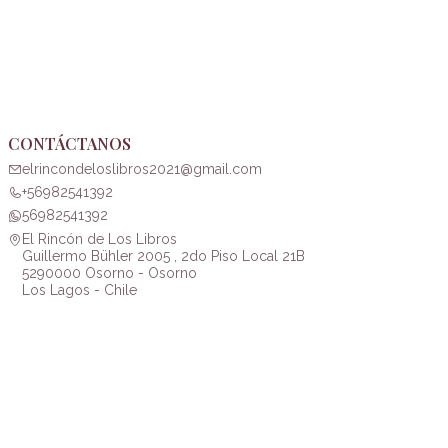
CONTÁCTANOS
elrincondeloslibros2021@gmail.com
+56982541392
56982541392
El Rincón de Los Libros
Guillermo Bühler 2005 , 2do Piso Local 21B
5290000 Osorno - Osorno
Los Lagos - Chile