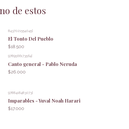
no de estos
8437021554045
|
El Tonto Del Pueblo
$18.500
9789566173564
|
Canto general - Pablo Neruda
$26.000
9788418483073
|
Imparables - Yuval Noah Harari
$17.000