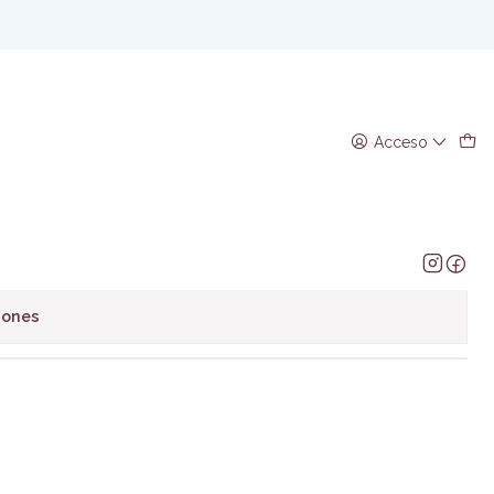
 Llosa
Chivo- Mario Vargas Llosa
Acceso
regar al Carro
Comprar ahora
avoritos
iones