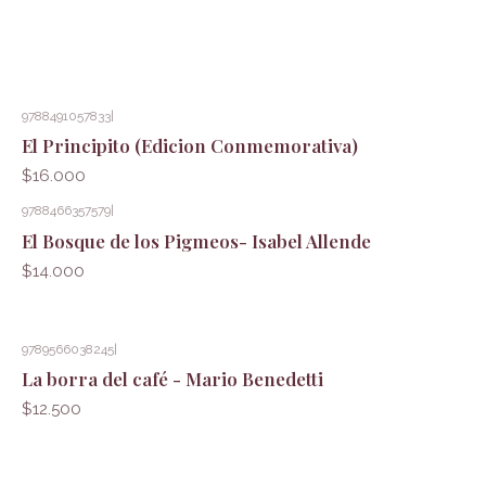
9788491057833
|
El Principito (Edicion Conmemorativa)
$16.000
9788466357579
|
El Bosque de los Pigmeos- Isabel Allende
$14.000
9789566038245
|
La borra del café - Mario Benedetti
$12.500