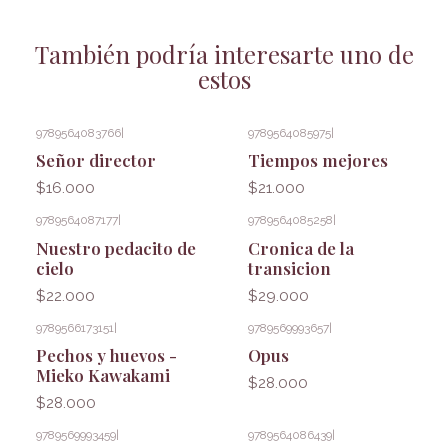
También podría interesarte uno de
estos
9789564083766
|
9789564085975
|
Señor director
Tiempos mejores
$16.000
$21.000
9789564087177
|
9789564085258
|
Nuestro pedacito de
Cronica de la
cielo
transicion
$22.000
$29.000
9789566173151
|
9789569993657
|
Pechos y huevos -
Opus
Mieko Kawakami
$28.000
$28.000
9789569993459
|
9789564086439
|