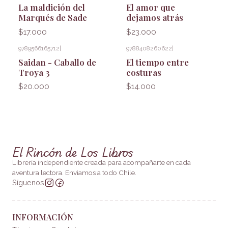
La maldición del
El amor que
Marqués de Sade
dejamos atrás
$17.000
$23.000
9789566165712
|
9788408260622
|
Saidan - Caballo de
El tiempo entre
Troya 3
costuras
$20.000
$14.000
El Rincón de Los Libros
Librería independiente creada para acompañarte en cada
aventura lectora. Enviamos a todo Chile.
Síguenos
INFORMACIÓN