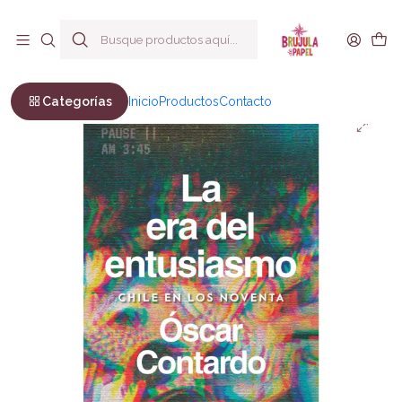
Envío a todo Chile
Inicio
No Ficción
Actualidad
La era del entusiasmo
Categorías
Inicio
Productos
Contacto