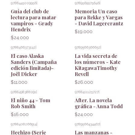
9788445009956
|
9789569975646
|
Guía del club de
Memoria Un caso
lectura para matar
para Rekke y Vargas
vampiros - Grady
- David Lagercrantz
Hendrix
$19.000
$24.000
9788466373142
|
9789566366652
|
Agotado
El caso Alaska
La vida secreta de
Sanders (Campaña
los números - Kate
edición limitada)-
KitagawaTimothy
Joël Dicker
Revell
$11.000
$26.000
9788498388091
|
9788411125727
|
El niño 44 - Tom
After. La novela
Rob Smith
gráfica - Anna Todd
$16.000
$24.000
9788408266914
|
9789566434467
|
Hechizo (Serie
Las manzanas -