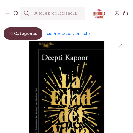
Envío a todo Chile
Inicio
Ficción
Novela Negra
La edad del vicio - Deepti Kapoor
Categorías
Inicio
Productos
Contacto