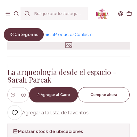
Envío a todo Chile
Inicio
Filosofia y Ciencias humanas
Sociales
La arqueología desde el espacio - Sarah Parcak
Categorías
Inicio
Productos
Contacto
|
La arqueología desde el espacio -
Sarah Parcak
Agregar al Carro
Comprar ahora
Cantidad
Agregar a la lista de favoritos
Mostrar stock de ubicaciones