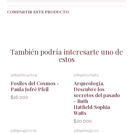
COMPARTIR ESTE PRODUCTO
También podría interesarte uno de
estos
9789566042624
|
9789562576581
|
Fosiles del Cosmos -
Arqueología.
Paula Jofré Pfeil
Descubre los
secretos del pasado
$16.000
- Ruth
Hatfield/Sophia
Watts
$20.000
9789504970071
|
9789566195221
|