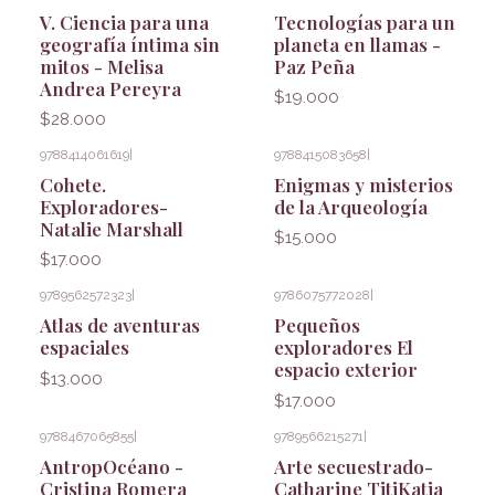
V. Ciencia para una
Tecnologías para un
geografía íntima sin
planeta en llamas -
mitos - Melisa
Paz Peña
Andrea Pereyra
$19.000
$28.000
9788414061619
|
9788415083658
|
Cohete.
Enigmas y misterios
Exploradores-
de la Arqueología
Natalie Marshall
$15.000
$17.000
9789562572323
|
9786075772028
|
Atlas de aventuras
Pequeños
espaciales
exploradores El
espacio exterior
$13.000
$17.000
9788467065855
|
9789566215271
|
AntropOcéano -
Arte secuestrado-
Cristina Romera
Catharine TitiKatia