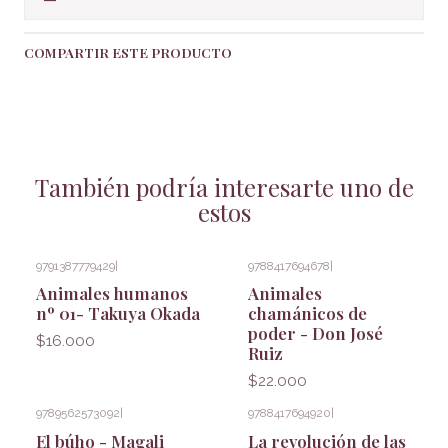
COMPARTIR ESTE PRODUCTO
También podría interesarte uno de
estos
9791387779429
|
9788417694678
|
Animales humanos
Animales
nº 01- Takuya Okada
chamánicos de
poder - Don José
$16.000
Ruiz
$22.000
9789562573092
|
9788417694920
|
El búho - Magali
La revolución de las