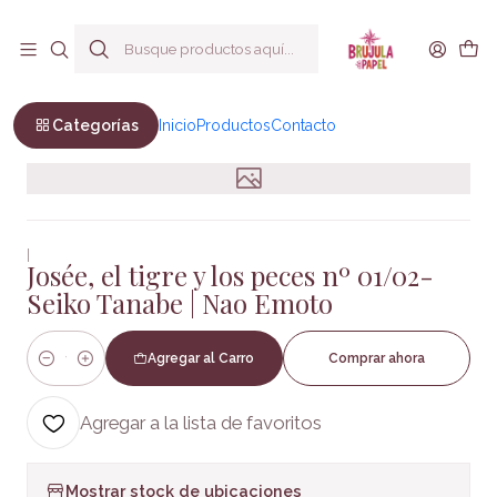
Envío a todo Chile
Inicio
COMIC Y MANGA
Josée, el tigre y los peces nº 01/02-Seiko Tanabe | Nao
Emoto
Categorías
Inicio
Productos
Contacto
|
Josée, el tigre y los peces nº 01/02-
Seiko Tanabe | Nao Emoto
Agregar al Carro
Comprar ahora
Cantidad
Agregar a la lista de favoritos
Mostrar stock de ubicaciones