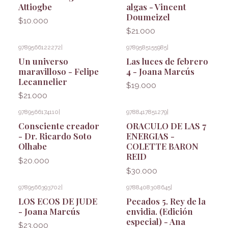
Attiogbe
algas - Vincent
Doumeizel
$10.000
$21.000
9789566122272
|
9789585155985
|
Un universo
Las luces de febrero
maravilloso - Felipe
4 - Joana Marcús
Lecannelier
$19.000
$21.000
9789566174110
|
9788417851279
|
Consciente creador
ORACULO DE LAS 7
- Dr. Ricardo Soto
ENERGIAS -
Olhabe
COLETTE BARON
REID
$20.000
$30.000
9789566393702
|
9788408308645
|
LOS ECOS DE JUDE
Pecados 5. Rey de la
- Joana Marcús
envidia. (Edición
especial) - Ana
$23.000