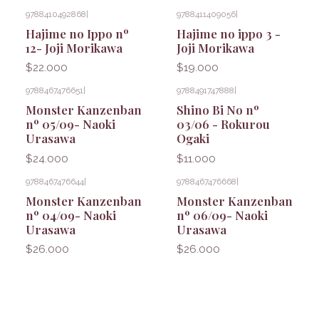
9788410492868
|
9788411409056
|
Hajime no Ippo nº
Hajime no ippo 3 -
12- Joji Morikawa
Joji Morikawa
$22.000
$19.000
9788467476651
|
9788491747888
|
Monster Kanzenban
Shino Bi No nº
nº 05/09- Naoki
03/06 - Rokurou
Urasawa
Ogaki
$24.000
$11.000
9788467476644
|
9788467476668
|
Monster Kanzenban
Monster Kanzenban
nº 04/09- Naoki
nº 06/09- Naoki
Urasawa
Urasawa
$26.000
$26.000