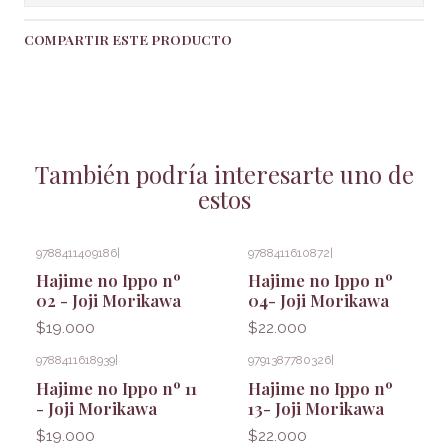
COMPARTIR ESTE PRODUCTO
También podría interesarte uno de
estos
9788411409186
|
9788411610872
|
Hajime no Ippo nº
Hajime no Ippo nº
02 - Joji Morikawa
04- Joji Morikawa
$19.000
$22.000
9788411618939
|
9791387780326
|
Hajime no Ippo nº 11
Hajime no Ippo nº
- Joji Morikawa
13- Joji Morikawa
$19.000
$22.000