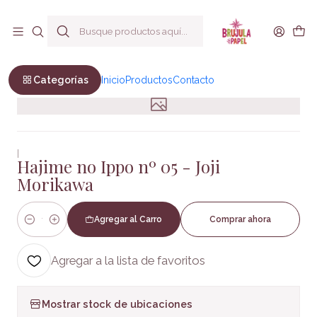
Envío a todo Chile
Inicio
COMIC Y MANGA
Hajime no Ippo nº 05 - Joji Morikawa
Categorías
Inicio
Productos
Contacto
|
Hajime no Ippo nº 05 - Joji
Morikawa
Agregar al Carro
Comprar ahora
Cantidad
Agregar a la lista de favoritos
Mostrar stock de ubicaciones