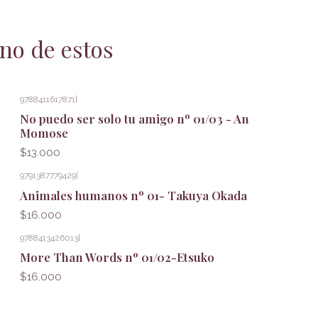
no de estos
9788411617871
|
No puedo ser solo tu amigo nº 01/03 - An
Momose
$13.000
9791387779429
|
Animales humanos nº 01- Takuya Okada
$16.000
9788413426013
|
More Than Words nº 01/02-Etsuko
$16.000