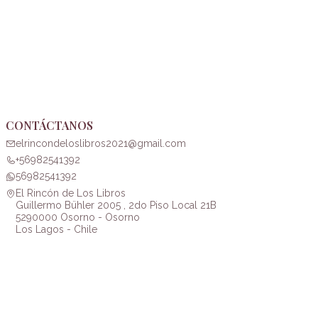
CONTÁCTANOS
elrincondeloslibros2021@gmail.com
+56982541392
56982541392
El Rincón de Los Libros
Guillermo Bühler 2005 , 2do Piso Local 21B
5290000 Osorno - Osorno
Los Lagos - Chile