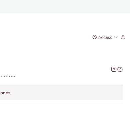
01 - Karin Anzai
 que una cara bonita para
Acceso
 01 - Karin Anzai
regar al Carro
Comprar ahora
avoritos
iones