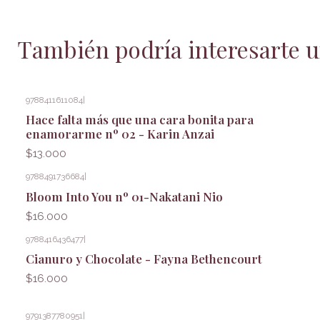
También podría interesarte u
9788411611084
|
Hace falta más que una cara bonita para
enamorarme nº 02 - Karin Anzai
$13.000
9788491736684
|
Bloom Into You nº 01-Nakatani Nio
$16.000
9788416436477
|
Cianuro y Chocolate - Fayna Bethencourt
$16.000
9791387780951
|