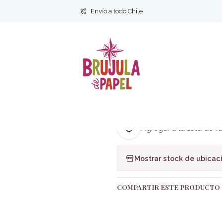
 MANGA
Hace falta más que una cara bonita para enamorarme nº 
Envío a todo Chile
|
Hace falta más
enamorarme nº
Ag
Cantidad
Agregar a la lista de f
Mostrar stock de ubicac
COMPARTIR ESTE PRODUCTO