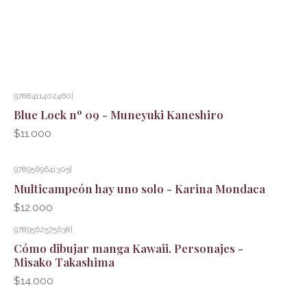
9788411402460
|
Blue Lock nº 09 - Muneyuki Kaneshiro
$11.000
9789569641305
|
Multicampeón hay uno solo - Karina Mondaca
$12.000
9789562575638
|
Cómo dibujar manga Kawaii. Personajes -
Misako Takashima
$14.000