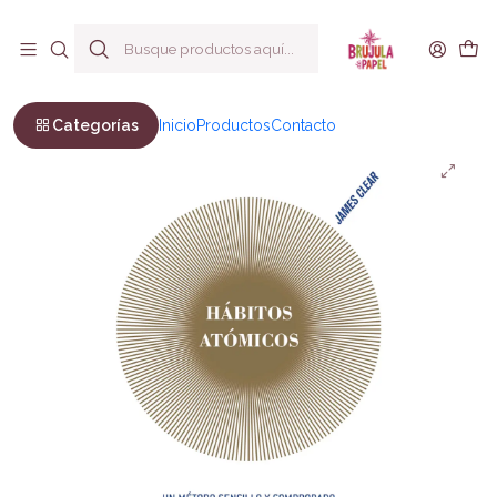
Envío a todo Chile
Inicio
Bienestar y Estilo de vida
Autoayuda
Hábitos atómicos
Categorías
Inicio
Productos
Contacto