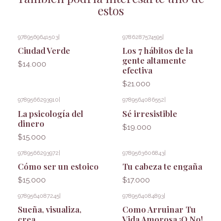
estos
9789569641503
|
9786287574595
|
Ciudad Verde
Los 7 hábitos de la
gente altamente
$14.000
efectiva
$21.000
9789566293910
|
9789564086552
|
Agotado
La psicología del
Sé irresistible
dinero
$19.000
$15.000
9789566293972
|
9789563606843
|
Cómo ser un estoico
Tu cabeza te engaña
$15.000
$17.000
9789564087245
|
9789564084893
|
Agotado
Sueña, visualiza,
Como Arruinar Tu
crea
Vida Amorosa ¡O No!