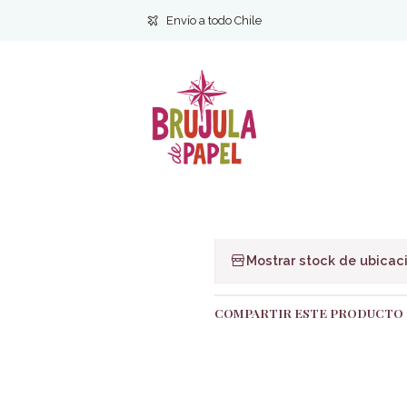
Inicio
Literatura Ficcion
Guante Rojo - Holly Black
Envío a todo Chile
|
Guante Rojo - 
Ag
Cantidad
Agregar a la lista de f
Mostrar stock de ubicac
COMPARTIR ESTE PRODUCTO