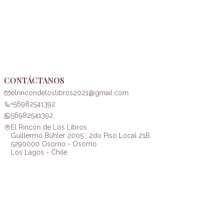
CONTÁCTANOS
elrincondeloslibros2021@gmail.com
+56982541392
56982541392
El Rincón de Los Libros
Guillermo Bühler 2005 , 2do Piso Local 21B
5290000 Osorno - Osorno
Los Lagos - Chile