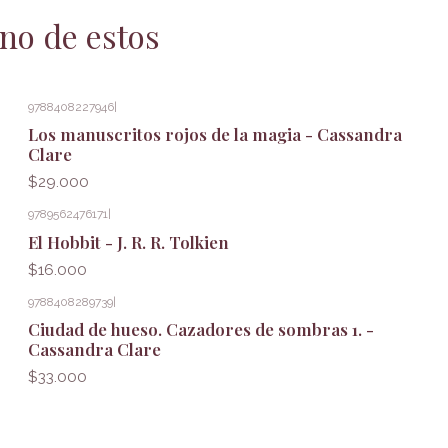
no de estos
9788408227946
|
Los manuscritos rojos de la magia - Cassandra
Clare
$29.000
9789562476171
|
El Hobbit - J. R. R. Tolkien
$16.000
9788408289739
|
Ciudad de hueso. Cazadores de sombras 1. -
Cassandra Clare
$33.000