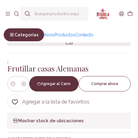
Envío a todo Chile
Inicio
Pasatiempo
Frutillar casas Alemanas
Categorías
Inicio
Productos
Contacto
|
Frutillar casas Alemanas
Agregar al Carro
Comprar ahora
Cantidad
Agregar a la lista de favoritos
Mostrar stock de ubicaciones