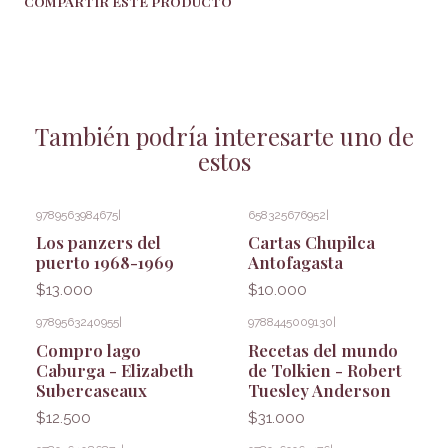
COMPARTIR ESTE PRODUCTO
También podría interesarte uno de
estos
9789563984675
|
658325676952
|
Los panzers del
Cartas Chupilca
puerto 1968-1969
Antofagasta
$13.000
$10.000
9789563240955
|
9788445009130
|
Compro lago
Recetas del mundo
Caburga - Elizabeth
de Tolkien - Robert
Subercaseaux
Tuesley Anderson
$12.500
$31.000