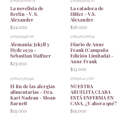
9789564086873
|
9789569963476
|
La novelista de
La catadora de
Berlín - V. S.
Hitler - V.S.
Alexander
Alexander
$24.000
$16.000
9789569948718
|
9788466378895
|
Alemania: Jekyll y
Diario de Anne
Hyde 1939 -
Frank (Campaña
Sebastian Haffner
Edición Limitada) -
Anne Frank
$23.000
$13.000
9788425361494
|
9789561423718
|
El fin de las alergias
NUESTRA
alimentarias - Dra.
ABUELITA CLARA
Kari Nadeau - Sloan
ESTÁ ENFERMA EN
Barnett
CASA. ¿Y ahora qué?
$19.000
$15.000