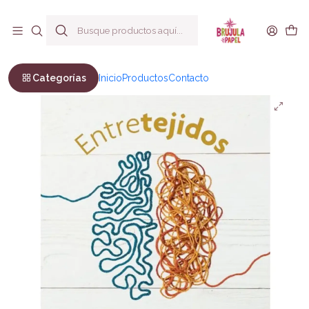
Envío a todo Chile
Inicio
Bienestar y Estilo de vida
Manualidades
Entretejidos Jimena López De Lérida
Categorías
Inicio
Productos
Contacto