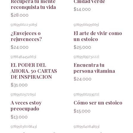
Recupera tu mente
Ciudad Verde
reconquista tu vida
$14.000
$28.000
9789566223085
|
9789566195665
|
¿Envejeces o
El arte de vivir como
rejuveneces?
un estoico
$24.000
$25.000
9788484454663
|
9789569973222
|
EL PODER DEL
Encuentra tu
AHORA. 50 CARTAS
persona vitamina
DE INSPIRACION
$24.000
$31.000
9789562572651
|
9789566293972
|
A veces estoy
Cómo ser un estoico
preocupado
$15.000
$13.000
9789563606843
|
9789564084893
|
Agotado