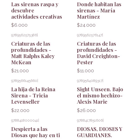
Las sirenas raspa y
Donde habitan las
descubre
sirenas - María
actividades creativas
Martínez
$6.000
$24.000
9789562575386
|
9789562576147
|
Criaturas de las
Criaturas de las
profundidades -
profundidades -
Matt Ralphs Kaley
David Creighton-
McKean
Pester
$21.000
$11.000
9789566145660
|
9789564089317
|
La hija de la Reina
Sight Unseen. Bajo
Sirena - Tricia
el mismo hechizo-
Levenseller
Alexis Marie
$22.000
$26.000
9788418000041
|
9788417851606
|
Despierta a las
DIOSAS, DIOSES Y
Diosas que hay en ti
GUARDIANES.