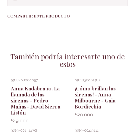
COMPARTIR ESTE PRODUCTO
También podría interesarte uno de
estos
9788408260097
|
9781836062783
|
Agotado
Anna Kadabra 10. La
¡Cómo brillan las
llamada de las
sirenas! - Anna
sirenas - Pedro
Milbourne - Gaia
Mañas- David Sierra
Bordicchia
Listón
$20.000
$19.000
9789566232476
|
9789566419211
|