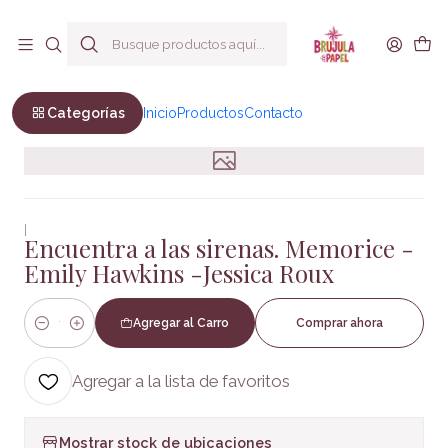
Envío a todo Chile
Inicio
LITERATURA JUVENIL
Encuentra a las sirenas. Memorice - Emily Hawkins -Jessica
Roux
Categorías
Inicio
Productos
Contacto
|
Encuentra a las sirenas. Memorice -
Emily Hawkins -Jessica Roux
Agregar al Carro
Comprar ahora
Cantidad
Agregar a la lista de favoritos
Mostrar stock de ubicaciones