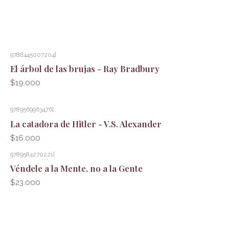
9788445007204
|
El árbol de las brujas - Ray Bradbury
$19.000
9789569963476
|
La catadora de Hitler - V.S. Alexander
$16.000
9789584270221
|
Véndele a la Mente, no a la Gente
$23.000