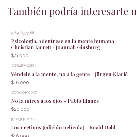
También podría interesarte u
9789463595681
|
Psicologia. Adentrese en la mente humana -
Christian Jarrett / Joannah Ginsburg
$21.000
9786287574885
|
Véndele a la mente, no a la gente - Jürgen Klarić
$16.000
9789566190097
|
No la mires a los ojos - Pablo Illanes
$20.000
9786313012640
|
Los cretinos (edición película) - Roald Dahl
$16.000