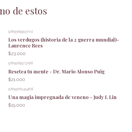
no de estos
9789569993701
|
Los verdugos (historia de la 2 guerra mundial)-
Laurence Rees
$23.000
9789569973796
|
Resetea tu mente - Dr. Mario Alonso Puig
$21.000
9789566145486
|
Una magia impregnada de veneno - Judy I. Lin
$15.000