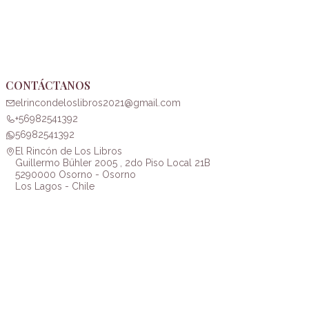
CONTÁCTANOS
elrincondeloslibros2021@gmail.com
+56982541392
56982541392
El Rincón de Los Libros
Guillermo Bühler 2005 , 2do Piso Local 21B
5290000 Osorno - Osorno
Los Lagos - Chile