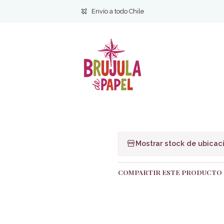
Inicio
HISTORIA Y BIOGRAFIAS
En la mente nazi- Laurence Rees
Envío a todo Chile
|
En la mente n
Ag
Cantidad
Agregar a la lista de f
Mostrar stock de ubicac
COMPARTIR ESTE PRODUCTO