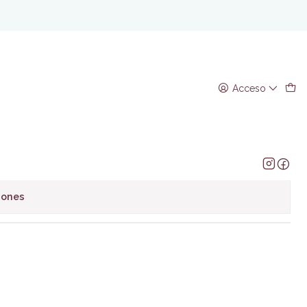
azi- Laurence Rees
Acceso
regar al Carro
Comprar ahora
avoritos
iones