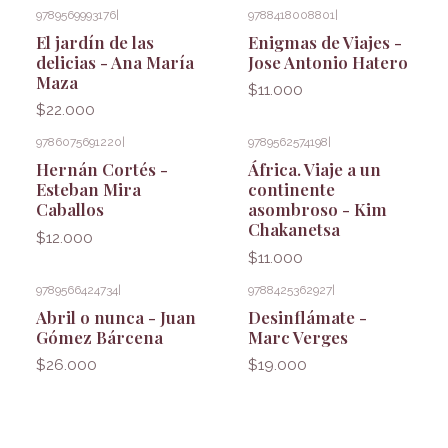
9789569993176
|
9788418008801
|
El jardín de las
Enigmas de Viajes -
delicias - Ana María
Jose Antonio Hatero
Maza
$11.000
$22.000
9786075691220
|
9789562574198
|
Hernán Cortés -
África. Viaje a un
Esteban Mira
continente
Caballos
asombroso - Kim
Chakanetsa
$12.000
$11.000
9789566424734
|
9788425362927
|
Abril o nunca - Juan
Desinflámate -
Gómez Bárcena
Marc Verges
$26.000
$19.000