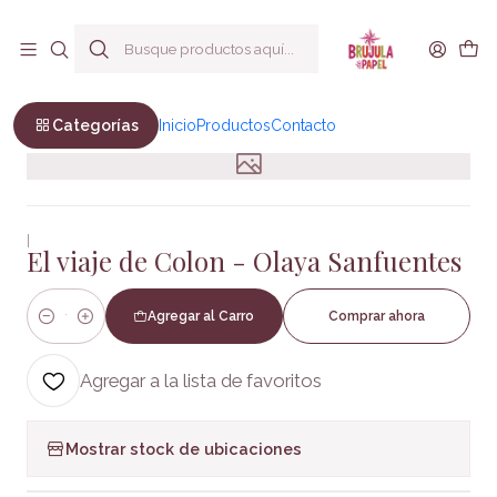
Envío a todo Chile
Inicio
Infantil y Juvenil
Infantil
El viaje de Colon - Olaya Sanfuentes
Categorías
Inicio
Productos
Contacto
|
El viaje de Colon - Olaya Sanfuentes
Agregar al Carro
Comprar ahora
Cantidad
Agregar a la lista de favoritos
Mostrar stock de ubicaciones