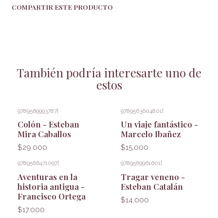
COMPARTIR ESTE PRODUCTO
También podría interesarte uno de
estos
9789569993787
|
9789563604801
|
Colón - Esteban
Un viaje fantástico -
Mira Caballos
Marcelo Ibañez
$29.000
$15.000
9789566471097
|
9789569961601
|
Aventuras en la
Tragar veneno -
historia antigua -
Esteban Catalán
Francisco Ortega
$14.000
$17.000