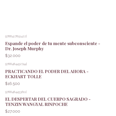
9788417851422
|
Expande el poder de tu mente subconsciente -
Dr. Joseph Murphy
$32.000
9788484452744
|
PRACTICANDO EL PODER DEL AHORA -
ECKHART TOLLE
$16.500
9788484453611
|
EL DESPERTAR DEL CUERPO SAGRADO -
TENZIN WANGYAL RINPOCHE
$27.000