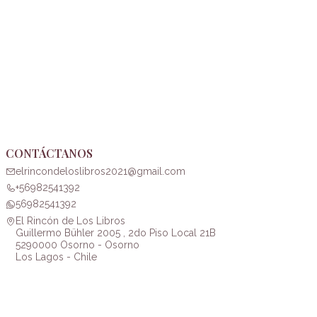
CONTÁCTANOS
elrincondeloslibros2021@gmail.com
+56982541392
56982541392
El Rincón de Los Libros
Guillermo Bühler 2005 , 2do Piso Local 21B
5290000 Osorno - Osorno
Los Lagos - Chile