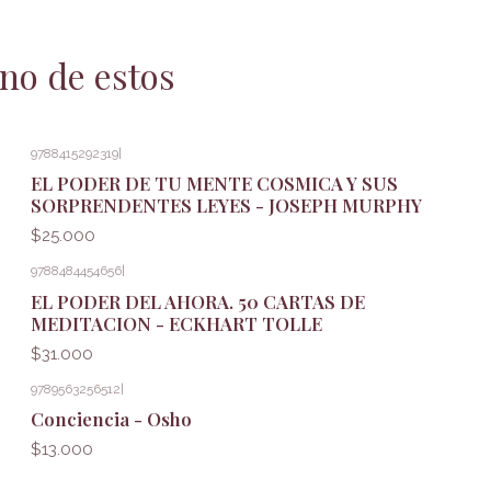
no de estos
9788415292319
|
EL PODER DE TU MENTE COSMICA Y SUS
SORPRENDENTES LEYES - JOSEPH MURPHY
$25.000
9788484454656
|
EL PODER DEL AHORA. 50 CARTAS DE
MEDITACION - ECKHART TOLLE
$31.000
9789563256512
|
Conciencia - Osho
$13.000