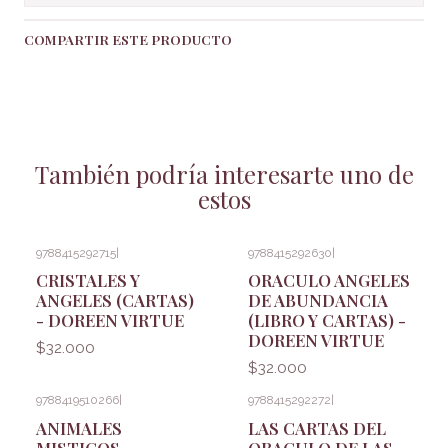
COMPARTIR ESTE PRODUCTO
También podría interesarte uno de
estos
9788415292715
|
9788415292630
|
CRISTALES Y
ORACULO ANGELES
ANGELES (CARTAS)
DE ABUNDANCIA
- DOREEN VIRTUE
(LIBRO Y CARTAS) -
DOREEN VIRTUE
$32.000
$32.000
9788419510266
|
9788415292272
|
ANIMALES
LAS CARTAS DEL
MISTICOS.
ORACULO DE LAS