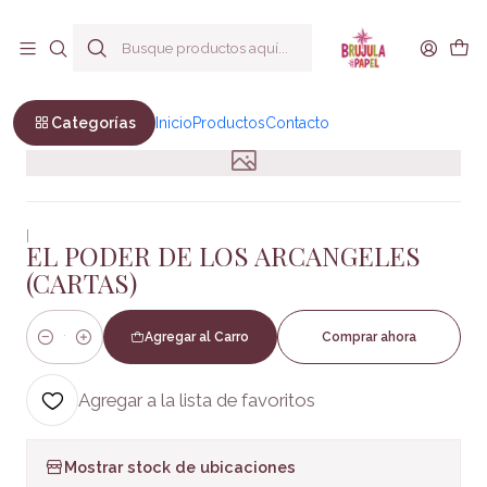
Envío a todo Chile
Inicio
Oraculos y Cartas
EL PODER DE LOS ARCANGELES (CARTAS)
Categorías
Inicio
Productos
Contacto
|
EL PODER DE LOS ARCANGELES
(CARTAS)
Agregar al Carro
Comprar ahora
Cantidad
Agregar a la lista de favoritos
Mostrar stock de ubicaciones