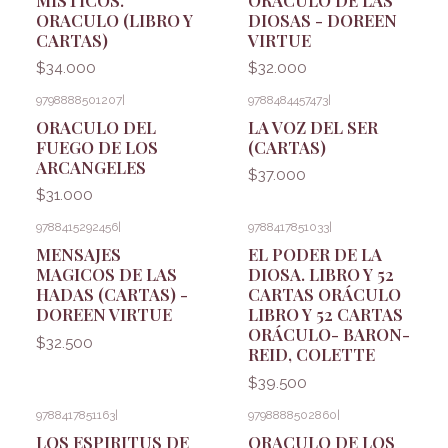
ORACULO (LIBRO Y
DIOSAS - DOREEN
CARTAS)
VIRTUE
$34.000
$32.000
9798888501207
|
9788484457473
|
ORACULO DEL
LA VOZ DEL SER
FUEGO DE LOS
(CARTAS)
ARCANGELES
$37.000
$31.000
9788415292456
|
9788417851033
|
MENSAJES
EL PODER DE LA
MAGICOS DE LAS
DIOSA. LIBRO Y 52
HADAS (CARTAS) -
CARTAS ORÁCULO
DOREEN VIRTUE
LIBRO Y 52 CARTAS
ORÁCULO- BARON-
$32.500
REID, COLETTE
$39.500
9788417851163
|
9798888502860
|
LOS ESPIRITUS DE
ORACULO DE LOS