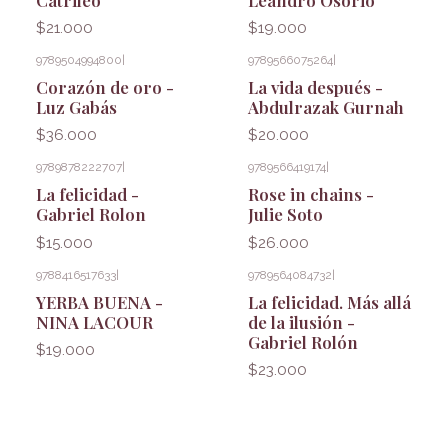
$21.000
$19.000
9789504994800
|
9789566075264
|
Corazón de oro -
La vida después -
Luz Gabás
Abdulrazak Gurnah
$36.000
$20.000
9789878222707
|
9789566419174
|
La felicidad -
Rose in chains -
Gabriel Rolon
Julie Soto
$15.000
$26.000
9788416517633
|
9789564084732
|
YERBA BUENA -
La felicidad. Más allá
NINA LACOUR
de la ilusión -
Gabriel Rolón
$19.000
$23.000