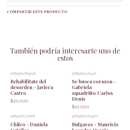
COMPARTIR ESTE PRODUCTO
También podría interesarte uno de
estos
9789564089256
|
9789561236431
|
Rehabilítate del
Se busca corazon -
desorden - Javiera
Gabriela
Castro
squadritto/Carlos
Denis
$20.000
$10.000
9789566173786
|
9789566063360
|
Chilco - Daniela
Bulgaros - Mauricio
Catrileo
Leandro Osorio