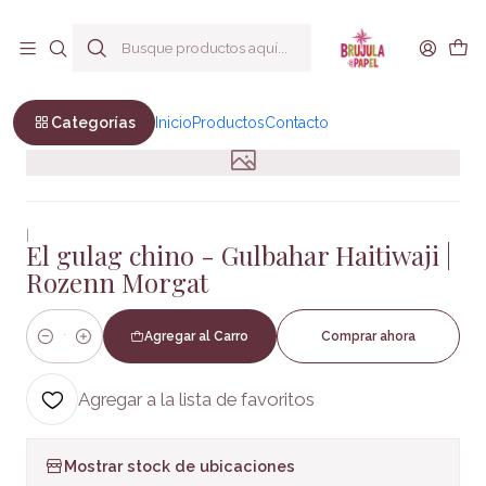
Envío a todo Chile
Inicio
No Ficción
Política
El gulag chino - Gulbahar Haitiwaji | Rozenn Morgat
Categorías
Inicio
Productos
Contacto
|
El gulag chino - Gulbahar Haitiwaji |
Rozenn Morgat
Agregar al Carro
Comprar ahora
Cantidad
Agregar a la lista de favoritos
Mostrar stock de ubicaciones