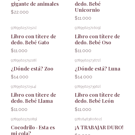
gigante de animales
dedo. Bebé
Unicornio
$22.000
$11.000
9789562572521
|
9789562571609
|
Libro con títere de
Libro con títere de
dedo. Bebé Gato
dedo. Bebé Oso
$11.000
$11.000
9789562575218
|
9789562573672
|
¿Dónde está? Zoo
¿Dónde está? Luna
$14.000
$14.000
9789562572514
|
9789562573962
|
Libro con títere de
Libro con títere de
dedo. Bebé Llama
dedo. Bebé León
$11.000
$11.000
9789562575089
|
9781646380602
|
Cocodrilo · Esta es
¡A TRABAJAR DURO!
mi cola?