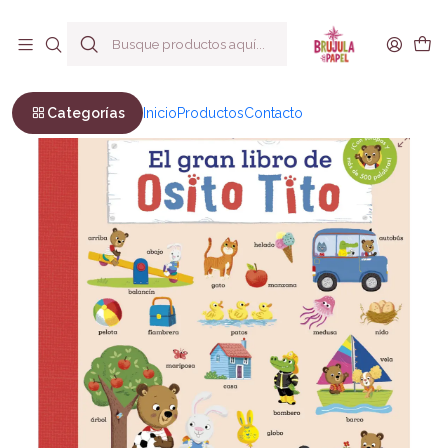
Envío a todo Chile
Inicio
Infantil y Juvenil
Infantil
El gran libro de Osito Tito
Categorías
Inicio
Productos
Contacto