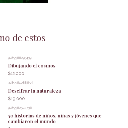
no de estos
9789566293439
|
Dibujando el cosmos
$12.000
9789564088655
|
Descifrar la naturaleza
$19.000
9789562572736
|
50 historias de niños, niñas y jóvenes que
cambiaron el mundo