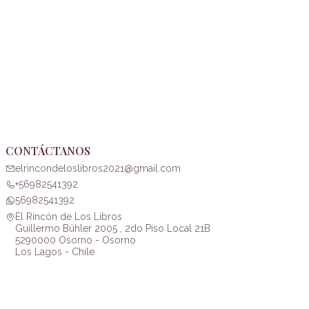
CONTÁCTANOS
elrincondeloslibros2021@gmail.com
+56982541392
56982541392
El Rincón de Los Libros
Guillermo Bühler 2005 , 2do Piso Local 21B
5290000 Osorno - Osorno
Los Lagos - Chile