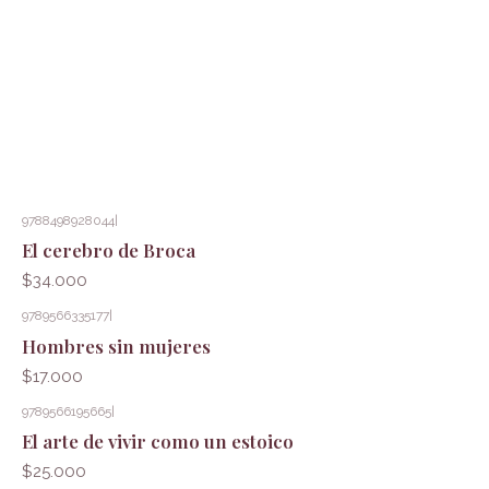
9788498928044
|
El cerebro de Broca
$34.000
9789566335177
|
Hombres sin mujeres
$17.000
9789566195665
|
El arte de vivir como un estoico
$25.000