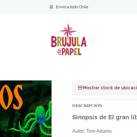
Inicio
Infantil y Juvenil
Infantil
El gran libro de los misterios
Envío a todo Chile
|
El gran libro d
Ag
Cantidad
Agregar a la lista de f
Mostrar stock de ubicac
DESCRIPCIÓN
Sinopsis de El gran li
Autor: Tom Adams