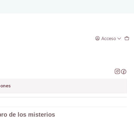
e los misterios
Acceso
regar al Carro
Comprar ahora
avoritos
iones
bro de los misterios