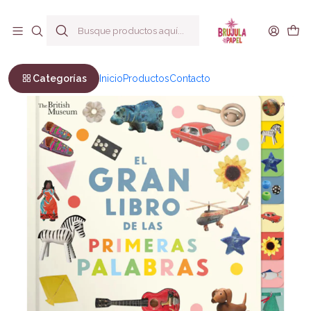
Envío a todo Chile
Inicio
Infantil y Juvenil
Infantil
El gran libro de las primeras palabras
Categorías
Inicio
Productos
Contacto