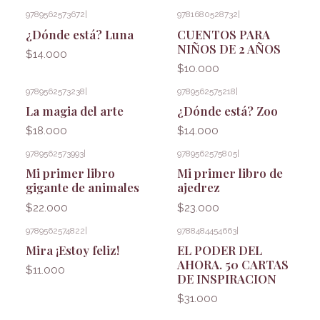
9789562573672
|
9781680528732
|
¿Dónde está? Luna
CUENTOS PARA
NIÑOS DE 2 AÑOS
$14.000
$10.000
9789562573238
|
9789562575218
|
La magia del arte
¿Dónde está? Zoo
$18.000
$14.000
9789562573993
|
9789562575805
|
Mi primer libro
Mi primer libro de
gigante de animales
ajedrez
$22.000
$23.000
9789562574822
|
9788484454663
|
Mira ¡Estoy feliz!
EL PODER DEL
AHORA. 50 CARTAS
$11.000
DE INSPIRACION
$31.000