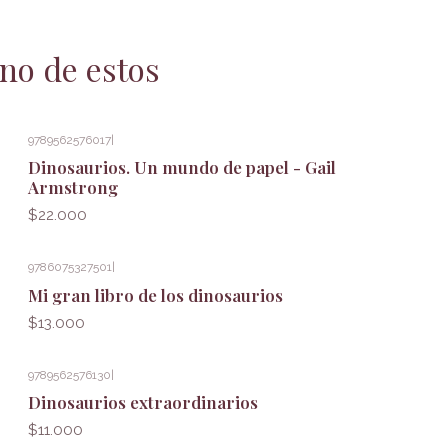
no de estos
9789562576017
|
Dinosaurios. Un mundo de papel - Gail
Armstrong
$22.000
9786075327501
|
Mi gran libro de los dinosaurios
$13.000
9789562576130
|
Dinosaurios extraordinarios
$11.000