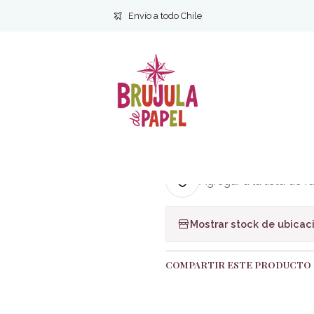
nfantil
Dinosaurios poderosos. Descubro el mundo -Sarah Lock -
Envío a todo Chile
|
Dinosaurios p
-Sarah Lock -
Ag
Cantidad
Agregar a la lista de f
Mostrar stock de ubicac
COMPARTIR ESTE PRODUCTO