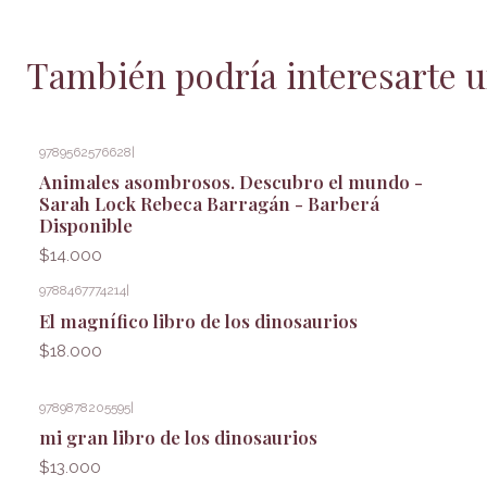
También podría interesarte u
9789562576628
|
Animales asombrosos. Descubro el mundo -
Sarah Lock Rebeca Barragán - Barberá
Disponible
$14.000
9788467774214
|
El magnífico libro de los dinosaurios
$18.000
9789878205595
|
mi gran libro de los dinosaurios
$13.000