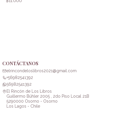
$11.000
CONTÁCTANOS
elrincondeloslibros2021@gmail.com
+56982541392
56982541392
El Rincón de Los Libros
Guillermo Bühler 2005 , 2do Piso Local 21B
5290000 Osorno - Osorno
Los Lagos - Chile