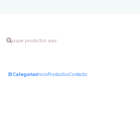
Inicio
Infantil y Juvenil
I
Categorías
Inicio
Productos
Contacto