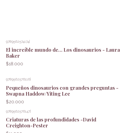
9789562574174
|
El increíble mundo de… Los dinosaurios - Laura
Baker
$18.000
9789562576116
|
Pequeños dinosaurios con grandes preguntas -
Swapna Haddow/Yiting Lee
$20.000
9789562576147
|
Criaturas de las profundidades -David
Creighton-Pester