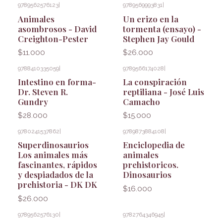
9789562576123
|
9789569993831
|
Animales
Un erizo en la
asombrosos - David
tormenta (ensayo) -
Creighton-Pester
Stephen Jay Gould
$11.000
$26.000
9788410335059
|
9789566174028
|
Intestino en forma-
La conspiración
Dr. Steven R.
reptiliana - José Luis
Gundry
Camacho
$28.000
$15.000
9780241537862
|
9789873884108
|
Superdinosaurios
Enciclopedia de
Los animales más
animales
fascinantes, rápidos
prehistoricos.
y despiadados de la
Dinosaurios
prehistoria - DK DK
$16.000
$26.000
9789562576130
|
9782764346945
|