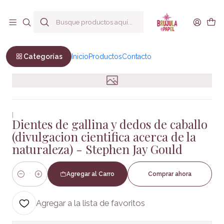
Envío a todo Chile
Inicio
No Ficción
Ciencia
Dientes de gallina y dedos de caballo (divulgacion
cientifica acerca de la naturaleza) - Stephen Jay Gould
Categorías
Inicio
Productos
Contacto
|
Dientes de gallina y dedos de caballo
(divulgacion cientifica acerca de la
naturaleza) - Stephen Jay Gould
Agregar al Carro
Comprar ahora
Cantidad
Agregar a la lista de favoritos