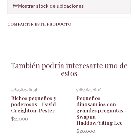
Mostrar stock de ubicaciones
COMPARTIR ESTE PRODUCTO
También podría interesarte uno de
estos
9789562576154
|
9789562576116
|
Bichos pequeños y
Pequeños
poderosos - David
dinosaurios con
Creighton-Pester
grandes preguntas -
Swapna
$11.000
Haddow/Yiting Lee
$20.000