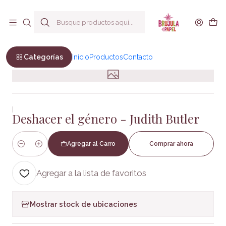
Envío a todo Chile
Inicio
Filosofia y Ciencias humanas
Sociales
Deshacer el género - Judith Butler
Categorías
Inicio
Productos
Contacto
|
Deshacer el género - Judith Butler
Agregar al Carro
Comprar ahora
Cantidad
Agregar a la lista de favoritos
Mostrar stock de ubicaciones