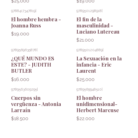
$25.000
$19.000
9788417347819
|
9789501298918
|
El hombre hembra -
El fin de la
Joanna Russ
masculinidad -
Luciano Lutereau
$19.000
$21.000
9789569635878
|
9789501204889
|
¿QUÉ MUNDO ES
La Sexuación en la
ESTE? - JUDITH
infancia - Eric
BUTLER
Laurent
$16.000
$25.000
9789563609295
|
9789569948510
|
Cuerpos sin
El hombre
vergüenza - Antonia
unidimensional-
Larraín
Herbert Marcuse
$18.500
$22.000