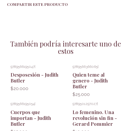
COMPARTIR ESTE PRODUCTO
También podría interesarte uno de
estos
9789566195047
|
9789566366065
|
Desposesión - Judith
Quien teme al
Butler
genero - Judith
Butler
$20.000
$25.000
9789566195054
|
9789501297027
|
Cuerpos que
Lo femenino. Una
importan - Judith
revolución sin fin -
Butler
Gerard Pommier