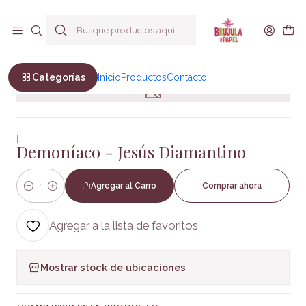
Envío a todo Chile
Inicio
Suspenso y Terror
Demoníaco - Jesús Diamantino
Categorías
Inicio
Productos
Contacto
|
Demoníaco - Jesús Diamantino
Agregar al Carro
Comprar ahora
Cantidad
Agregar a la lista de favoritos
Mostrar stock de ubicaciones