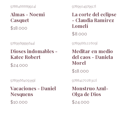
9788466669924
|
9789504979517
|
Almas - Noemi
La corte del eclipse
Casquet
- Claudia Ramírez
Lomelí
$18.000
$8.000
9789569995644
|
9789566122609
|
Dioses indomables -
Meditar en medio
Katee Robert
del caos - Daniela
Morel
$24.000
$18.000
9789566409359
|
9788417028312
|
Vacaciones - Daniel
Monstruo Azul-
Nesquens
Olga de Dios
$10.000
$24.000