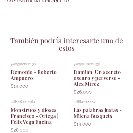
COMPARTIR ESTE PRODUCTO
También podría interesarte uno de
estos
9789562626156
|
9789801826255
|
Demonio - Roberto
Damián. Un secreto
Ampuero
oscuro y perverso -
Alex Mírez
$19.000
$26.000
9789569957369
|
9788433999573
|
Monstruos y dioses
Las palabras justas -
Francisco - Ortega |
Milena Busquets
Félix Vega Encina
$19.000
$28.000