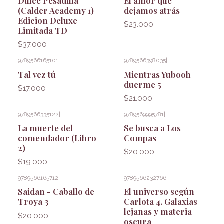
Dulce Pesadilla
El amor que
(Calder Academy 1)
dejamos atrás
Edicion Deluxe
$23.000
Limitada TD
$37.000
9789566165101
|
9789566398035
|
Tal vez tú
Mientras Yubooh
duerme 5
$17.000
$21.000
9789566335122
|
9789569995781
|
La muerte del
Se busca a Los
comendador (Libro
Compas
2)
$20.000
$19.000
9789566165712
|
9789566232766
|
Saidan - Caballo de
El universo según
Troya 3
Carlota 4. Galaxias
lejanas y materia
$20.000
oscura