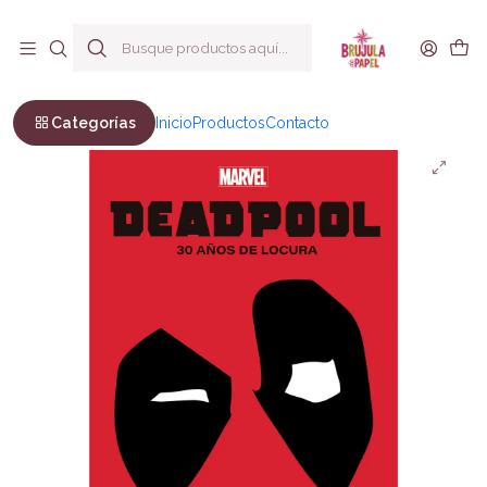
Envío a todo Chile
Inicio
Infantil y Juvenil
Juvenil
Deadpool. 30 años de locura - Marvel
Categorías
Inicio
Productos
Contacto