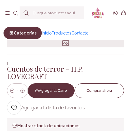
Envío a todo Chile
Inicio
Suspenso y Terror
Cuentos de terror - H.P. LOVECRAFT
Categorías
Inicio
Productos
Contacto
|
Cuentos de terror - H.P.
LOVECRAFT
Agregar al Carro
Comprar ahora
Cantidad
Agregar a la lista de favoritos
Mostrar stock de ubicaciones