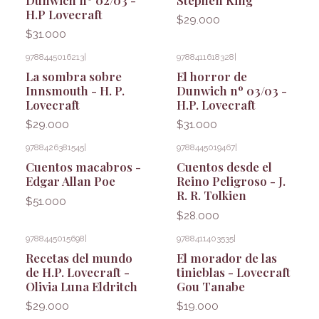
H.P Lovecraft
$29.000
$31.000
9788445016213
|
9788411618328
|
La sombra sobre
El horror de
Innsmouth - H. P.
Dunwich nº 03/03 -
Lovecraft
H.P. Lovecraft
$29.000
$31.000
9788426381545
|
9788445019467
|
Cuentos macabros -
Cuentos desde el
Edgar Allan Poe
Reino Peligroso - J.
R. R. Tolkien
$51.000
$28.000
9788445015698
|
9788411403535
|
Recetas del mundo
El morador de las
de H.P. Lovecraft -
tinieblas - Lovecraft
Olivia Luna Eldritch
Gou Tanabe
$29.000
$19.000