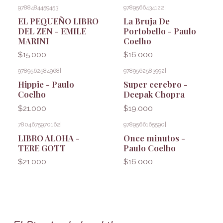
9788484459453
|
9789566434122
|
EL PEQUEÑO LIBRO
La Bruja De
DEL ZEN - EMILE
Portobello - Paulo
MARINI
Coelho
$15.000
$16.000
9789562584968
|
9789562583992
|
Hippie - Paulo
Super cerebro -
Coelho
Deepak Chopra
$21.000
$19.000
7804675970162
|
9789566165590
|
LIBRO ALOHA -
Once minutos -
TERE GOTT
Paulo Coelho
$21.000
$16.000