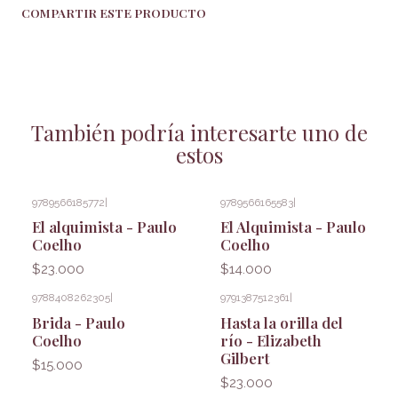
COMPARTIR ESTE PRODUCTO
También podría interesarte uno de
estos
9789566185772
|
9789566165583
|
El alquimista - Paulo
El Alquimista - Paulo
Coelho
Coelho
$23.000
$14.000
9788408262305
|
9791387512361
|
Brida - Paulo
Hasta la orilla del
Coelho
río - Elizabeth
Gilbert
$15.000
$23.000