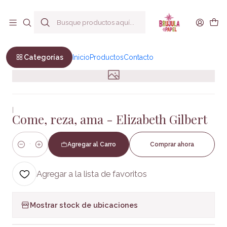
Envío a todo Chile
Inicio
Ficción
Novela Romántica
Come, reza, ama - Elizabeth Gilbert
Categorías
Inicio
Productos
Contacto
|
Come, reza, ama - Elizabeth Gilbert
Agregar al Carro
Comprar ahora
Cantidad
Agregar a la lista de favoritos
Mostrar stock de ubicaciones