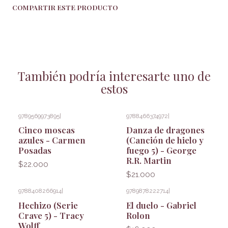
COMPARTIR ESTE PRODUCTO
También podría interesarte uno de
estos
9789569973895
|
9788466374972
|
Cinco moscas
Danza de dragones
azules - Carmen
(Canción de hielo y
Posadas
fuego 5) - George
R.R. Martin
$22.000
$21.000
9788408266914
|
9789878222714
|
Hechizo (Serie
El duelo - Gabriel
Crave 5) - Tracy
Rolon
Wolff