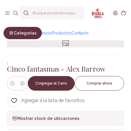
Envío a todo Chile
Inicio
Infantil y Juvenil
Infantil
Cinco fantasmas - Alex Barrow
Categorías
Inicio
Productos
Contacto
|
Cinco fantasmas - Alex Barrow
Agregar al Carro
Comprar ahora
Cantidad
Agregar a la lista de favoritos
Mostrar stock de ubicaciones