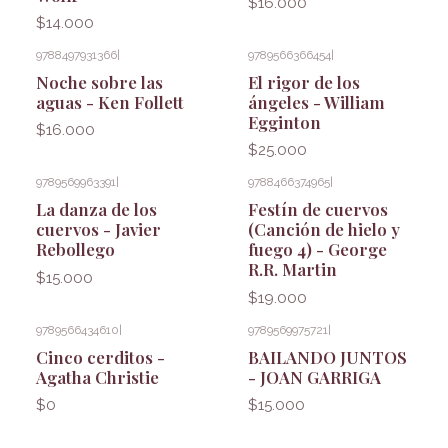
$16.000
$14.000
9788497931366
|
9789566366454
|
Noche sobre las
El rigor de los
aguas - Ken Follett
ángeles - William
Egginton
$16.000
$25.000
9789569963391
|
9788466374965
|
La danza de los
Festín de cuervos
cuervos - Javier
(Canción de hielo y
Rebollego
fuego 4) - George
R.R. Martin
$15.000
$19.000
9789566434610
|
9789569975721
|
Cinco cerditos -
BAILANDO JUNTOS
Agatha Christie
- JOAN GARRIGA
$0
$15.000