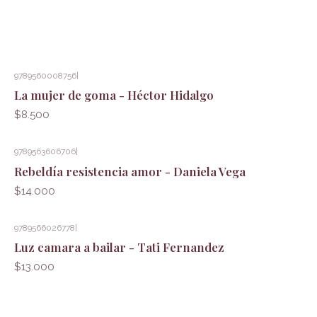
9789560008756
|
La mujer de goma - Héctor Hidalgo
$8.500
9789563606706
|
Rebeldía resistencia amor - Daniela Vega
$14.000
9789566026778
|
Luz camara a bailar - Tati Fernandez
$13.000