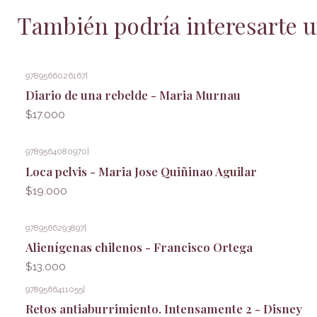
También podría interesarte u
9789566026167
|
Diario de una rebelde - Maria Murnau
$17.000
9789564080970
|
Loca pelvis - Maria Jose Quiñinao Aguilar
$19.000
9789566293897
|
Alienígenas chilenos - Francisco Ortega
$13.000
9789566411055
|
Retos antiaburrimiento. Intensamente 2 - Disney