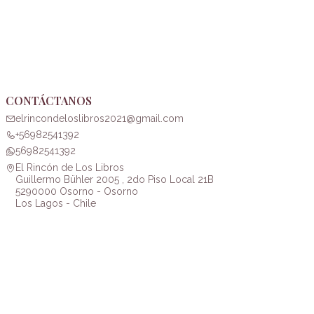
CONTÁCTANOS
elrincondeloslibros2021@gmail.com
+56982541392
56982541392
El Rincón de Los Libros
Guillermo Bühler 2005 , 2do Piso Local 21B
5290000 Osorno - Osorno
Los Lagos - Chile