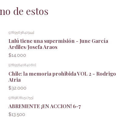
no de estos
9789563842944
|
Lulú tiene una supermisión - June García
Ardiles/Josefa Araos
$14.000
9789564084060
|
Chile: la memoria prohibida VOL 2 - Rodrigo
Atria
$32.000
9789878151755
|
ABREMENTE ¡EN ACCION! 6-7
$13.500