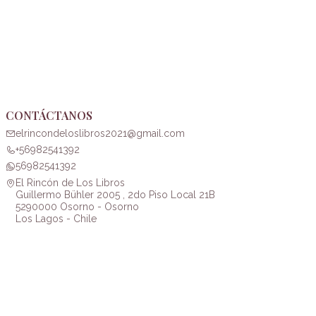
CONTÁCTANOS
elrincondeloslibros2021@gmail.com
+56982541392
56982541392
El Rincón de Los Libros
Guillermo Bühler 2005 , 2do Piso Local 21B
5290000 Osorno - Osorno
Los Lagos - Chile