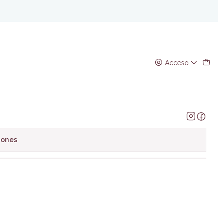
ca
io - Seneca
Acceso
regar al Carro
Comprar ahora
avoritos
iones