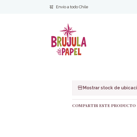
nicio
Filosofia y Ciencias humanas
Sociales
Cartas a Lucilio - Sene
Envío a todo Chile
|
Cartas a Lucil
Ag
Cantidad
Agregar a la lista de f
Mostrar stock de ubicac
COMPARTIR ESTE PRODUCTO