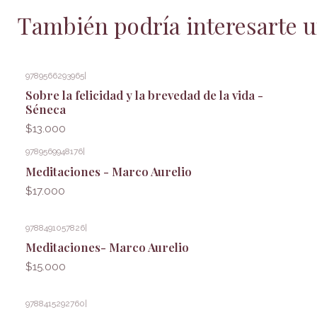
También podría interesarte u
9789566293965
|
Sobre la felicidad y la brevedad de la vida -
Séneca
$13.000
9789569948176
|
Meditaciones - Marco Aurelio
$17.000
9788491057826
|
Meditaciones- Marco Aurelio
$15.000
9788415292760
|