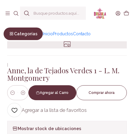
Envío a todo Chile
Inicio
Infantil y Juvenil
Infantil
Anne, la de Tejados Verdes 1 - L. M. Montgomery
Categorías
Inicio
Productos
Contacto
|
Anne, la de Tejados Verdes 1 - L. M.
Montgomery
Agregar al Carro
Comprar ahora
Cantidad
Agregar a la lista de favoritos
Mostrar stock de ubicaciones