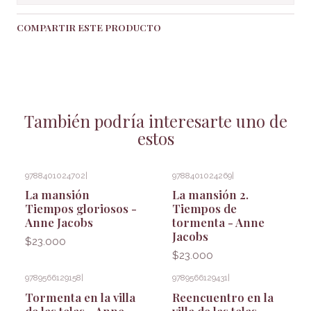
COMPARTIR ESTE PRODUCTO
También podría interesarte uno de
estos
9788401024702
|
9788401024269
|
La mansión
La mansión 2.
Tiempos gloriosos -
Tiempos de
Anne Jacobs
tormenta - Anne
Jacobs
$23.000
$23.000
9789566129158
|
9789566129431
|
Tormenta en la villa
Reencuentro en la
de las telas - Anne
villa de las telas -