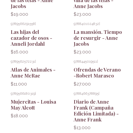
Jacobs
Anne Jacobs
$19.000
$23.000
9789566291558
|
9788401024832
|
Las hijas del
La mansión. Tiempo
cazador de osos -
de resurgir - Anne
Anneli Jordahl
Jacobs
$16.000
$23.000
9789562572231
|
9788445019511
|
Atlas de Animales -
Ofrendas de Verano
Anne McRae
-Robert Marasco
$11.000
$27.000
9789566180319
|
9788466378895
|
Mujercitas - Louisa
Diario de Anne
May Alcott
Frank (Campaña
Edición Limitada) -
$18.000
Anne Frank
$13.000