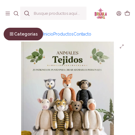
Envío a todo Chile
Inicio
Bienestar y Estilo de vida
Manualidades
Animales tejidos
Categorías
Inicio
Productos
Contacto