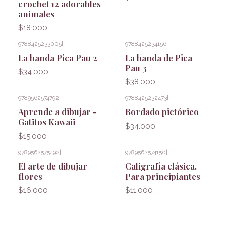
crochet 12 adorables
animales
$18.000
9788425233005
|
9788425234156
|
La banda Pica Pau 2
La banda de Pica
Pau 3
$34.000
$38.000
9789562574792
|
9788425232473
|
Aprende a dibujar -
Bordado pictórico
Gatitos Kawaii
$34.000
$15.000
9789562575492
|
9789562574150
|
El arte de dibujar
Caligrafía clásica.
flores
Para principiantes
$16.000
$11.000