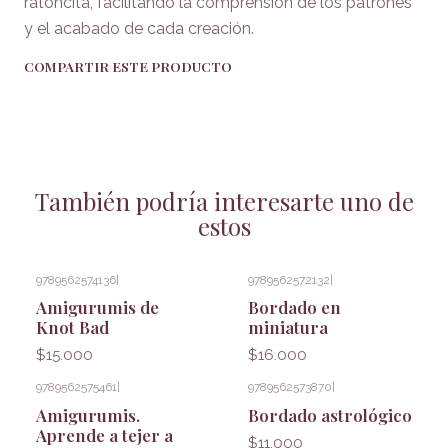
ratoncita, facilitando la comprensión de los patrones
y el acabado de cada creación.
COMPARTIR ESTE PRODUCTO
También podría interesarte uno de
estos
9789562574136
|
9789562572132
|
Amigurumis de
Bordado en
Knot Bad
miniatura
$15.000
$16.000
9789562575461
|
9789562573870
|
Amigurumis.
Bordado astrológico
Aprende a tejer a
$11.000