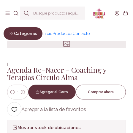
Envío a todo Chile
Inicio
Bienestar y Estilo de vida
Autoayuda
Agenda Re-Nacer - Coaching y Terapias Circulo Alma
Categorías
Inicio
Productos
Contacto
|
Agenda Re-Nacer - Coaching y
Terapias Circulo Alma
Agregar al Carro
Comprar ahora
Cantidad
Agregar a la lista de favoritos
Mostrar stock de ubicaciones