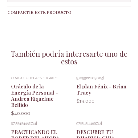
COMPARTIR ESTE PRODUCTO
También podría interesarte uno de
estos
ORACULODELAENERGIAPE
|
9789566289005
|
Oráculo de la
El plan Fénix - Brian
Energía Personal -
Tracy
Andrea Riquelme
$19.000
Bellido
$40.000
9788484452744
|
9788484459743
|
PRACTICANDO EL
DESCUBRE TU
PODER DEL AHORA
DHARMA: GUIA