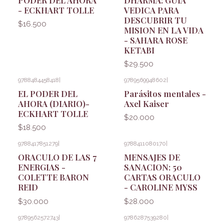
- ECKHART TOLLE
VEDICA PARA
DESCUBRIR TU
$16.500
MISION EN LA VIDA
- SAHARA ROSE
KETABI
$29.500
9788484458418
|
9789569948602
|
EL PODER DEL
Parásitos mentales -
AHORA (DIARIO)-
Axel Kaiser
ECKHART TOLLE
$20.000
$18.500
9788417851279
|
9788411080170
|
ORACULO DE LAS 7
MENSAJES DE
ENERGIAS -
SANACION: 50
COLETTE BARON
CARTAS ORACULO
REID
- CAROLINE MYSS
$30.000
$28.000
9789562572743
|
9786287539280
|