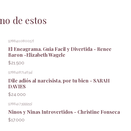
no de estos
9788411080057
|
El Eneagrama. Guia Facil y Divertida - Renee
Baron -Elizabeth Wagele
$21.500
9788418714634
|
Dile adiós al narcisista, por tu bien - SARAH
DAVIES
$24.000
9788417399955
|
Ninos y Ninas Introvertidos - Christine Fonseca
$17.000