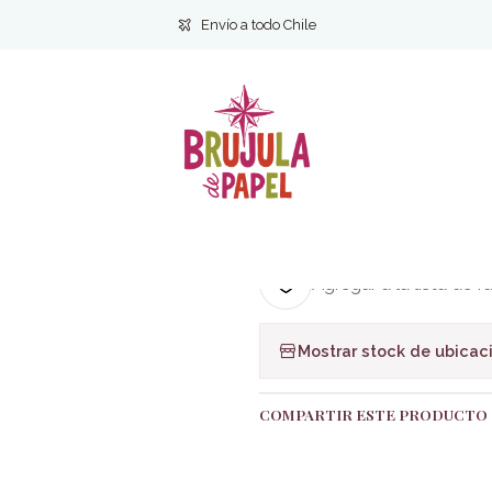
a y educación
27 PERSONAJES EN BUSCA DEL SER (eneagrama)- C
Envío a todo Chile
|
27 PERSONAJE
(eneagrama)-
Ag
Cantidad
Agregar a la lista de f
Mostrar stock de ubicac
COMPARTIR ESTE PRODUCTO