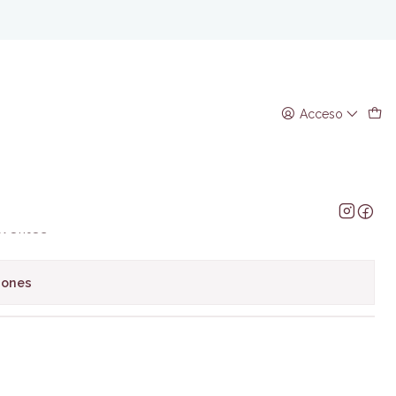
LAUDIO NARANJO
S EN BUSCA DEL SER
Acceso
 CLAUDIO NARANJO
regar al Carro
Comprar ahora
avoritos
iones