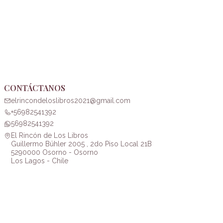
CONTÁCTANOS
elrincondeloslibros2021@gmail.com
+56982541392
56982541392
El Rincón de Los Libros
Guillermo Bühler 2005 , 2do Piso Local 21B
5290000 Osorno - Osorno
Los Lagos - Chile