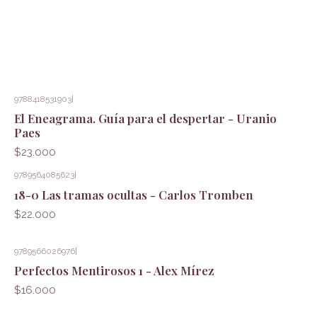
9788418531903
|
El Eneagrama. Guía para el despertar - Uranio
Paes
$23.000
9789564085623
|
18-0 Las tramas ocultas - Carlos Tromben
$22.000
9789566026976
|
Perfectos Mentirosos 1 - Alex Mírez
$16.000