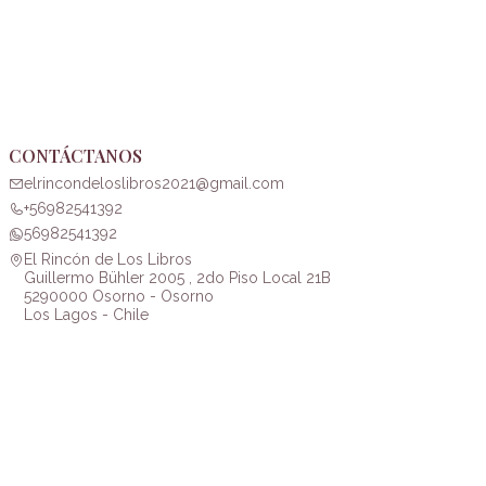
CONTÁCTANOS
elrincondeloslibros2021@gmail.com
+56982541392
56982541392
El Rincón de Los Libros
Guillermo Bühler 2005 , 2do Piso Local 21B
5290000 Osorno - Osorno
Los Lagos - Chile