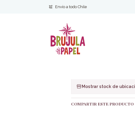
icio
Infantil y Juvenil
Infantil
100 historias de la biblia Elena Luche
Envío a todo Chile
|
100 historias d
Ag
Cantidad
Agregar a la lista de f
Mostrar stock de ubicac
COMPARTIR ESTE PRODUCTO