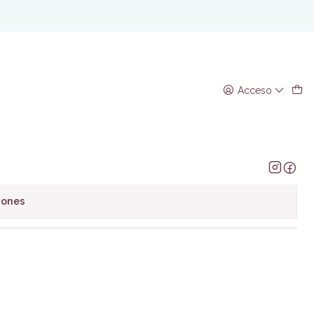
tti
e la biblia Elena Luchetti
Acceso
regar al Carro
Comprar ahora
avoritos
iones