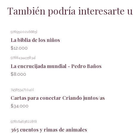
También podría interesarte u
9789500216685
|
La biblia de los niños
$12.000
9788434435834
|
La encrucijada mundial - Pedro Baños
$8.000
745853471040
|
Cartas para conectar Criando juntos/as
$34.000
9781646382286
|
365 cuentos y rimas de animales