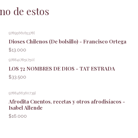
no de estos
9789566165378
|
Dioses Chilenos (De bolsillo) - Francisco Ortega
$13.000
9788417851750
|
LOS 72 NOMBRES DE DIOS - TAT ESTRADA
$33.500
9788466360739
|
Afrodita Cuentos, recetas y otros afrodisíacos -
Isabel Allende
$16.000